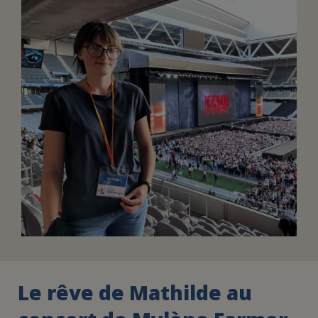
FAIRE UN DON
ASSURANCE VIE/LEGS
ESPACE PRESSE
JE DEVIENS
DEVENIR
BÉNÉVOLE
UN PETIT PRINCE
Le rêve de Mathilde au