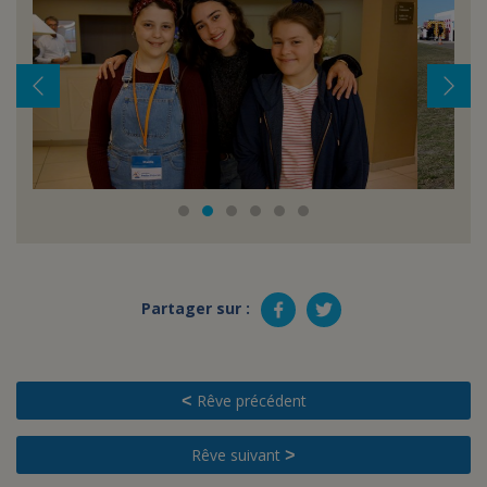
Partager sur :
Rêve précédent
<
Rêve suivant
>