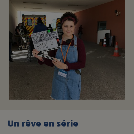
FAIRE UN DON
ASSURANCE VIE/LEGS
ESPACE PRESSE
JE DEVIENS
DEVENIR
BÉNÉVOLE
UN PETIT PRINCE
Un rêve en série