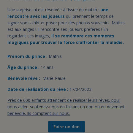
Une surprise lui est réservée à l’issue du match :
une
rencontre avec les joueurs
qui prennent le temps de
signer son t-shirt et poser pour des photos souvenirs. Mathis
est aux anges ! Il rencontre ses joueurs préférés ! En
regardant ces images,
il se remémore ces moments
magiques pour trouver la force d’affronter la maladie.
Prénom du prince :
Mathis
Âge du prince :
14 ans
Bénévole rêve :
Marie-Paule
Date de réalisation du rêve :
17/04/2023
Près de 600 enfants attendent de réaliser leurs rêves, pour
nous aider, soutenez-nous en faisant un don ou en devenant
bénévole. Ils comptent sur nous.
Faire un don