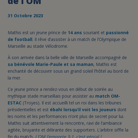
de l'OM
31 Octobre 2023
Mathis est un jeune prince de
14 ans
souriant et
passionné
de football
. Il rêve d’assister à un match de l’Olympique de
Marseille au stade Vélodrome.
À
son arrivée dans la belle ville de Marseille accompagné de
sa bénévole Marie-Paule
et sa maman
, Mathis est
enchanté de découvrir sous un grand soleil l’hôtel au bord de
la mer.
Ce jeune prince a rendez-vous en début de soirée au
mythique stade marseillais pour assister au
match OM-
ESTAC
(Troyes). Il est accueilli tel un roi dans les tribunes
présidentielles et
est
ébahi lorsqu’il voit les joueurs
dont
les noms et les performances n’ont plus de secret pour lui.
Mathis suit attentivement la rencontre, ravi de l’ambiance
agitée, bruyante et délirante des supporters. L’arbitre siffle la
fin du match,
L’OM l’emporte 3-1, c’est génial !