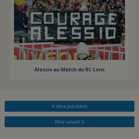
Alessio au Match du RC Lens
Rêve précédent
<
Rêve suivant
>