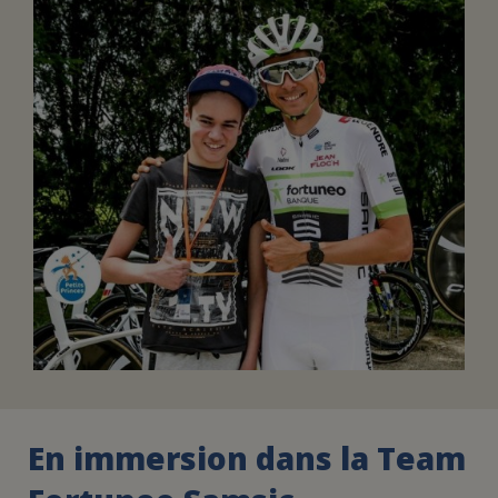
FAIRE UN DON
ASSURANCE VIE/LEGS
ESPACE PRESSE
JE DEVIENS
DEVENIR
BÉNÉVOLE
UN PETIT PRINCE
En immersion dans la Team