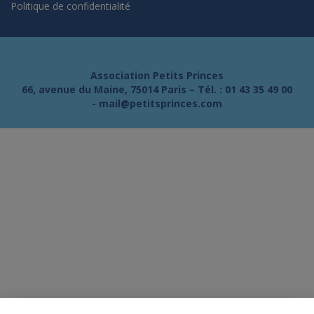
Politique de confidentialité
Association Petits Princes
66, avenue du Maine, 75014 Paris – Tél. :
01 43 35 49 00
-
mail@petitsprinces.com