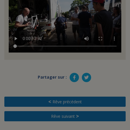
Partager sur :
Rêve précédent
<
Rêve suivant
>