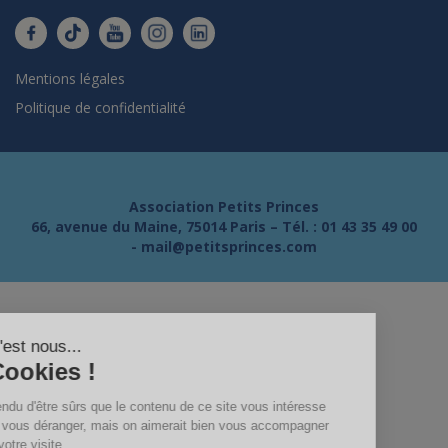
Mentions légales
Politique de confidentialité
Association Petits Princes
66, avenue du Maine, 75014 Paris – Tél. :
01 43 35 49 00
-
mail@petitsprinces.com
Salut c'est nous...
les Cookies !
On a attendu d'être sûrs que le contenu de ce site vous intéresse
avant de vous déranger, mais on aimerait bien vous accompagner
pendant votre visite...