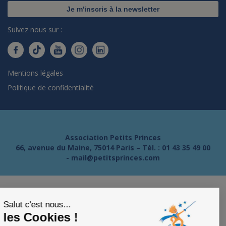
Je m'inscris à la newsletter
Suivez nous sur :
Mentions légales
Politique de confidentialité
Association Petits Princes
66, avenue du Maine, 75014 Paris – Tél. :
01 43 35 49 00
-
mail@petitsprinces.com
Salut c'est nous...
les Cookies !