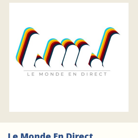
FAIRE UN DON
ASSURANCE VIE/LEGS
ESPACE PRESSE
JE DEVIENS
DEVENIR
BÉNÉVOLE
UN PETIT PRINCE
Le Monde En Direct