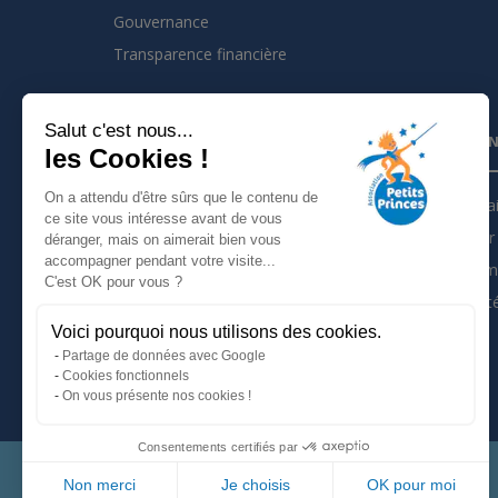
Gouvernance
Transparence financière
Salut c'est nous...
INSCRIVEZ VOUS À LA NEWSLETTER
PARTEN
les Cookies !
On a attendu d'être sûrs que le contenu de
Je m'inscris à la newsletter
Partena
ce site vous intéresse avant de vous
Devenir 
déranger, mais on aimerait bien vous
Suivez nous sur :
accompagner pendant votre visite...
Les tém
C'est OK pour vous ?
Actualit
Voici pourquoi nous utilisons des cookies.
Mentions légales
Partage de données avec Google
Politique de confidentialité
Cookies fonctionnels
On vous présente nos cookies !
Consentements certifiés par
Non merci
Je choisis
OK pour moi