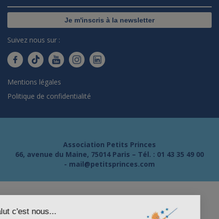
Je m'inscris à la newsletter
Suivez nous sur :
Mentions légales
Politique de confidentialité
Association Petits Princes
66, avenue du Maine, 75014 Paris – Tél. :
01 43 35 49 00
-
mail@petitsprinces.com
Salut c'est nous...