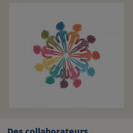
FAIRE UN DON
ASSURANCE VIE/LEGS
ESPACE PRESSE
JE DEVIENS
DEVENIR
BÉNÉVOLE
UN PETIT PRINCE
Des collaborateurs