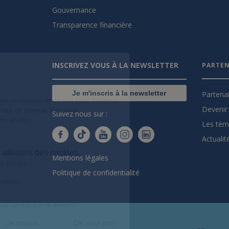
Gouvernance
Transparence financière
Salut c'est nous...
INSCRIVEZ VOUS À LA NEWSLETTER
PARTEN
les Cookies !
On a attendu d'être sûrs que le contenu de
Je m'inscris à la newsletter
Partena
ce site vous intéresse avant de vous
Devenir 
déranger, mais on aimerait bien vous
Suivez nous sur :
accompagner pendant votre visite...
Les tém
C'est OK pour vous ?
Actualit
Voici pourquoi nous utilisons des cookies.
Mentions légales
Partage de données avec Google
Politique de confidentialité
Cookies fonctionnels
On vous présente nos cookies !
Consentements certifiés par
Non merci
Je choisis
OK pour moi