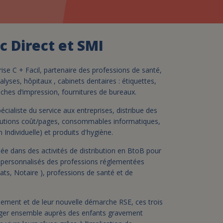
assurance-vie ?
ec Direct et SMI
rise C + Facil, partenaire des professions de santé,
alyses, hôpitaux , cabinets dentaires : étiquettes,
ches d’impression, fournitures de bureaux.
cialiste du service aux entreprises, distribue des
lutions coût/pages, consommables informatiques,
Individuelle) et produits d'hygiène.
sée dans des activités de distribution en BtoB pour
 personnalisés des professions réglementées
ats, Notaire ), professions de santé et de
pement et de leur nouvelle démarche RSE, ces trois
ager ensemble auprès des enfants gravement