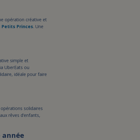
ne opération créative et
n Petits Princes
. Une
ative simple et
via UberEats ou
daire, idéale pour faire
 opérations solidaires
aux rêves d’enfants,
e année