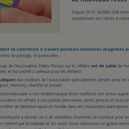
Depuis 2019, Buffalo Grill ren
sensibilisant ses clients à notr
ent se concrétise à travers plusieurs initiatives imaginées po
nts de partage, et parmi elles :
logo de l’Association Petits Princes sur le célèbre
set de table
de l’e
les et les sachets cadeaux pour les enfants
ludiques
aux couleurs de l'Association spécialement pensés pour les 
orpion, memory, cherche et trouve…
e reconnaissable à son emblématique Bizon renforce son action auprè
ciation en offrant à nos petites princesses, petits princes et leurs 
profiter de délicieux repas en famille dans les restaurants participants
contribuent à donner vie à de véritables moments de bonheur pour les
en rythmé par la maladie et les soins. Nous adressons un grand merci