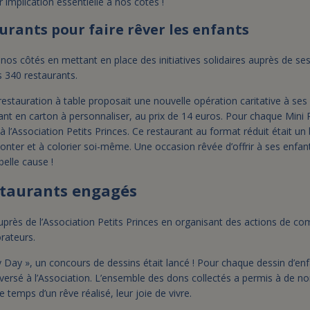
 implication essentielle à nos côtés !
urants pour faire rêver les enfants
 nos côtés en mettant en place des initiatives solidaires auprès de ses
s 340 restaurants.
 restauration à table proposait une nouvelle opération caritative à ses 
aurant en carton à personnaliser, au prix de 14 euros. Pour chaque Mini
 l’Association Petits Princes. Ce restaurant au format réduit était un 
nter et à colorier soi-même. Une occasion rêvée d’offrir à ses enfant
elle cause !
estaurants engagés
auprès de l’Association Petits Princes en organisant des actions de c
orateurs.
y Day », un concours de dessins était lancé ! Pour chaque dessin d’en
eversé à l’Association. L’ensemble des dons collectés a permis à de 
 temps d’un rêve réalisé, leur joie de vivre.