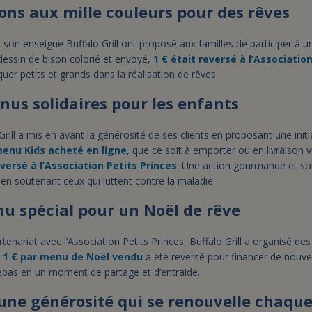
sons aux mille couleurs pour des rêves
on enseigne Buffalo Grill ont proposé aux familles de participer à u
dessin de bison colorié et envoyé,
1 € était reversé à l’Associatio
uer petits et grands dans la réalisation de rêves.
nus solidaires pour les enfants
Grill a mis en avant la générosité de ses clients en proposant une initi
enu Kids acheté en ligne
, que ce soit à emporter ou en livraison 
eversé à l’Association Petits Princes
. Une action gourmande et soli
t en soutenant ceux qui luttent contre la maladie.
u spécial pour un Noël de rêve
enariat avec l’Association Petits Princes, Buffalo Grill a organisé des
,
1 € par menu de Noël vendu
a été reversé pour financer de nouve
pas en un moment de partage et d’entraide.
, une générosité qui se renouvelle chaqu