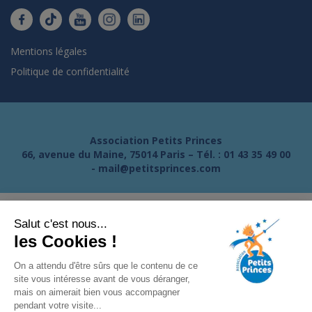
Mentions légales
Politique de confidentialité
Association Petits Princes
66, avenue du Maine, 75014 Paris – Tél. :
01 43 35 49 00
-
mail@petitsprinces.com
Salut c'est nous...
les Cookies !
On a attendu d'être sûrs que le contenu de ce
site vous intéresse avant de vous déranger,
mais on aimerait bien vous accompagner
pendant votre visite...