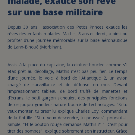
malade, exauce son rêve
sur une base militaire
Depuis 30 ans, l'association des Petits Princes exauce les
rêves des enfants malades. Mathis, 8 ans et demi , a ainsi pu
profiter d'une journée mémorable sur la base aéronautique
de Lann-Bihoué (Morbihan).
Assis à la place du capitaine, la ceinture bouclée comme s’il
était prêt au décollage, Mathis n’est pas peu fier. Le temps
d’une journée, le voici à bord de l'Atlantique 2, un avion
chargé de surveillance et de défense en mer. Devant
l’impressionnant tableau de bord truffé de manettes et
d’écrans, le petit garçon s’enquiert des principales fonctions
de ce joujou grandeur nature bourré de technologies. "Si tu
veux monter, tu tires" lui explique Charles Loy, commandant
de la flottille. "Si tu veux descendre, tu pousses", poursuit-il.
Simple. "Et le bouton rouge demande Mathis ?" "- C’est pour
tirer des bombes", explique sobrement son instructeur. Grâce