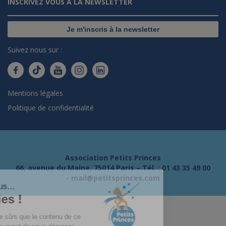
INSCRIVEZ VOUS À LA NEWSLETTER
Je m'inscris à la newsletter
Suivez nous sur :
Mentions légales
Politique de confidentialité
Association Petits Princes
66, avenue du Maine, 75014 Paris – Tél. :
01 43 35 49 00
-
mail@petitsprinces.com
Salut c'est nous...
les Cookies !
On a attendu d'être sûrs que le contenu de ce