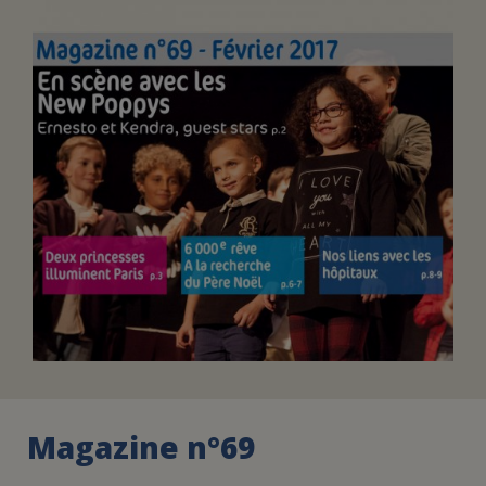
FAIRE UN DON
ASSURANCE VIE/LEGS
ESPACE PRESSE
JE DEVIENS
DEVENIR
BÉNÉVOLE
UN PETIT PRINCE
Magazine n°69