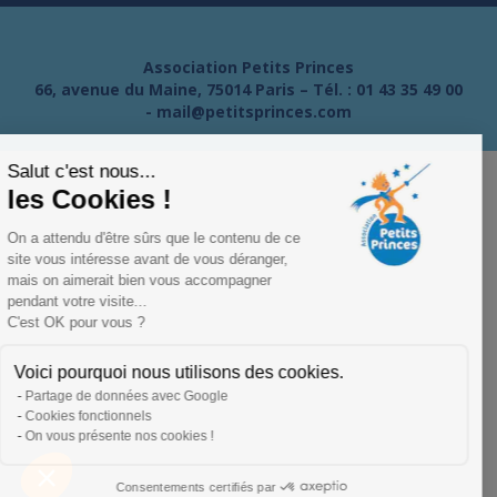
Association Petits Princes
66, avenue du Maine, 75014 Paris – Tél. :
01 43 35 49 00
-
mail@petitsprinces.com
Salut c'est nous...
les Cookies !
On a attendu d'être sûrs que le contenu de ce
site vous intéresse avant de vous déranger,
mais on aimerait bien vous accompagner
pendant votre visite...
C'est OK pour vous ?
Voici pourquoi nous utilisons des cookies.
Partage de données avec Google
Cookies fonctionnels
On vous présente nos cookies !
Consentements certifiés par