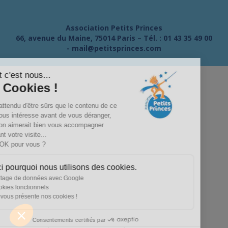
Association Petits Princes
66, avenue du Maine, 75014 Paris – Tél. :
01 43 35 49 00
-
mail@petitsprinces.com
Salut c'est nous...
les Cookies !
On a attendu d'être sûrs que le contenu de ce
site vous intéresse avant de vous déranger,
mais on aimerait bien vous accompagner
pendant votre visite...
C'est OK pour vous ?
Voici pourquoi nous utilisons des cookies.
Partage de données avec Google
Cookies fonctionnels
On vous présente nos cookies !
Consentements certifiés par