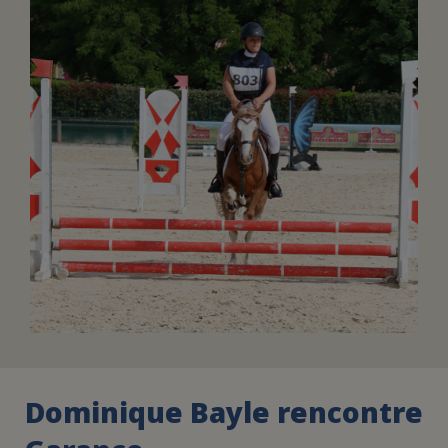
FAIRE UN DON
ASSURANCE VIE/LEGS
ESPACE PRESSE
JE DEVIENS
DEVENIR
BÉNÉVOLE
UN PETIT PRINCE
Dominique Bayle rencontre