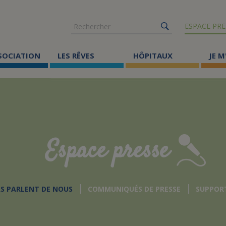
Rechercher
ESPACE PRE
SSOCIATION
LES RÊVES
HÔPITAUX
JE M
Co
ma
Où
Le
Espace presse
Éc
Cr
AS PARLENT DE NOUS
COMMUNIQUÉS DE PRESSE
SUPPOR
Ac