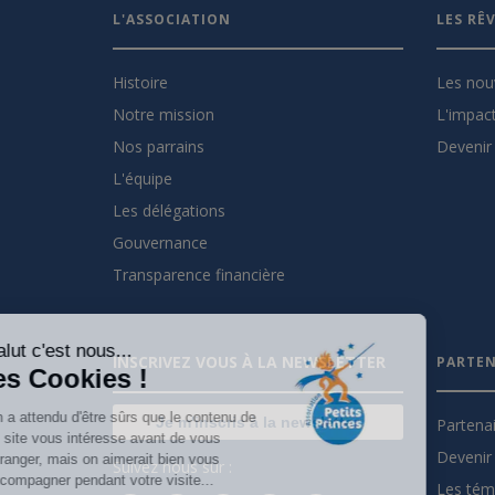
L'ASSOCIATION
LES RÊ
Histoire
Les nou
Notre mission
L'impact
Nos parrains
Devenir 
L'équipe
Les délégations
Gouvernance
Transparence financière
Salut c'est nous...
INSCRIVEZ VOUS À LA NEWSLETTER
PARTEN
les Cookies !
On a attendu d'être sûrs que le contenu de
Je m'inscris à la newsletter
Partena
ce site vous intéresse avant de vous
Devenir 
déranger, mais on aimerait bien vous
Suivez nous sur :
accompagner pendant votre visite...
Les tém