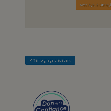
Avec Léandre, sur l
Témoignage précédent
<