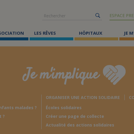
Rechercher
ESPACE PRE
SSOCIATION
LES RÊVES
HÔPITAUX
JE M
Co
ma
Je m'implique
Où
Le
ORGANISER UNE ACTION SOLIDAIRE
CO
Éc
nfants malades ?
Écoles solidaires
Cr
t ?
Créer une page de collecte
Ac
Actualité des actions solidaires