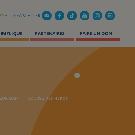
Mail
SSE
NEWSLETTER
'IMPLIQUE
PARTENAIRES
FAIRE UN DON
mment aider les enfants
Comment faire un don 
lades ?
Pourquoi faire un don r
 faire du bénévolat ?
Pourquoi faire un don 
s témoignages
Don par SMS au 92800
Réduction d'impôt suit
ŒUR 2027
COURSE DES HÉROS
oles solidaires
éer une page de collecte
Comment faire un legs
tualité des actions solidaires
Comment faire une don
Comment transmettre