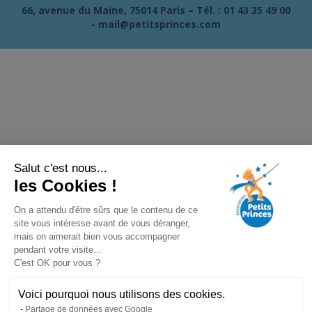
66, avenue du Maine, 75014 Paris – Tél. :
01 43 35 49 00
-
mail@petitsprinces.com
Salut c'est nous...
les Cookies !
On a attendu d'être sûrs que le contenu de ce
site vous intéresse avant de vous déranger,
mais on aimerait bien vous accompagner
pendant votre visite...
C'est OK pour vous ?
Voici pourquoi nous utilisons des cookies.
Partage de données avec Google