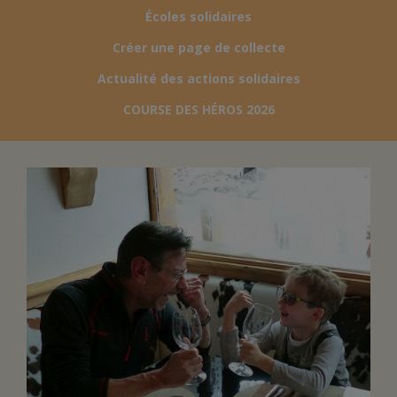
Écoles solidaires
FAIRE UN DON
Créer une page de collecte
Actualité des actions solidaires
ASSURANCE VIE/LEGS
COURSE DES HÉROS 2026
ESPACE PRESSE
JE DEVIENS
DEVENIR
BÉNÉVOLE
UN PETIT PRINCE