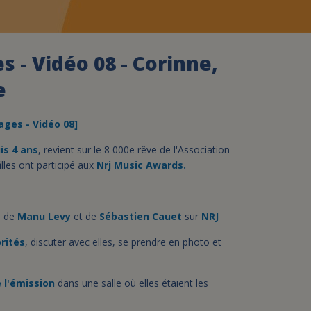
assurance-vie ?
s - Vidéo 08 - Corinne,
e
ages - Vidéo 08]
is 4 ans
, revient sur le 8 000e rêve de l'Association
illes ont participé aux
Nrj Music Awards.
o de
Manu Levy
et de
Sébastien Cauet
sur
NRJ
brités
, discuter avec elles, se prendre en photo et
e l'émission
dans une salle où elles étaient les