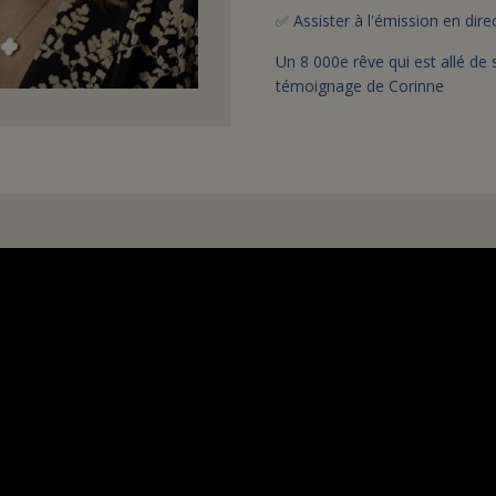
✅
Assister
à
l'
é
mission en dire
Un 8 000e rêve qui est allé de s
témoignage de Corinne