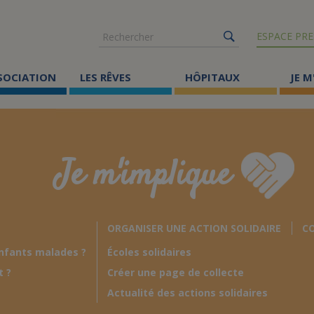
Rechercher
ESPACE PRE
SSOCIATION
LES RÊVES
HÔPITAUX
JE M
Co
ma
Je m'implique
Où
Le
ORGANISER UNE ACTION SOLIDAIRE
CO
Éc
nfants malades ?
Écoles solidaires
Cr
t ?
Créer une page de collecte
Ac
Actualité des actions solidaires