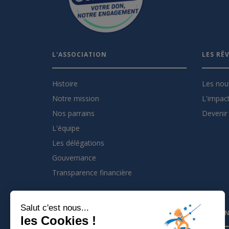
L'ASSOCIATION
LES RÊ
Histoire
Les nou
Notre mission
L'impact
Nos parrains
Devenir 
L'équipe
Les délégations
Gouvernance
Transparence financière
Salut c'est nous...
INSCRIVEZ VOUS À LA NEWSLETTER
PARTEN
les Cookies !