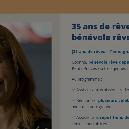
35 ans de rêve
bénévole rêv
[35 ans de rêves - Témoign
Corinne,
bénévole rêve depu
Petits Princes où trois jeunes f
Au programme :
✅
Assister aux
é
missions radi
✅
Rencontrer
plusieurs célé
avoir des autographes
✅
Assister aux
répétitions d
seules spectatrices