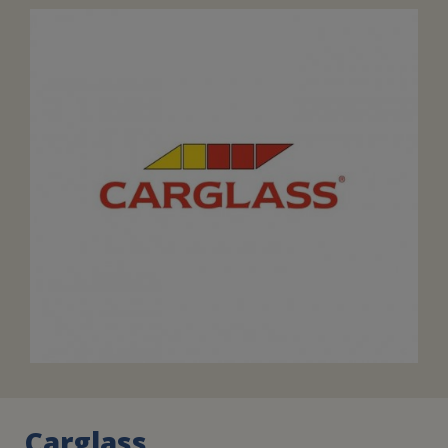
FAIRE UN DON
ASSURANCE VIE/LEGS
ESPACE PRESSE
JE DEVIENS
DEVENIR
BÉNÉVOLE
UN PETIT PRINCE
Carglass