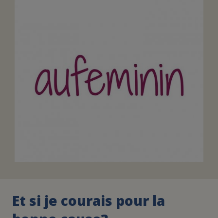
FAIRE UN DON
ASSURANCE VIE/LEGS
ESPACE PRESSE
JE DEVIENS
DEVENIR
BÉNÉVOLE
UN PETIT PRINCE
Et si je courais pour la