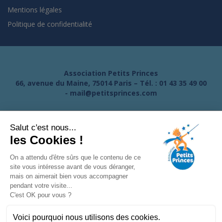
Mentions légales
Politique de confidentialité
Association Petits Princes
66, avenue du Maine, 75014 Paris – Tél. :
01 43 35 49 00
-
mail@petitsprinces.com
Salut c'est nous...
les Cookies !
On a attendu d'être sûrs que le contenu de ce
site vous intéresse avant de vous déranger,
mais on aimerait bien vous accompagner
pendant votre visite...
C'est OK pour vous ?
Voici pourquoi nous utilisons des cookies.