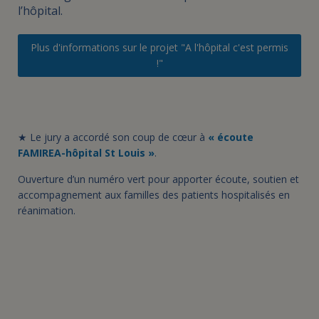
l’hôpital.
Plus d'informations sur le projet "A l'hôpital c'est permis
!"
★
Le jury a accordé son coup de cœur à
« écoute
FAMIREA-hôpital St Louis »
.
Ouverture d’un numéro vert pour apporter écoute, soutien et
accompagnement aux familles des patients hospitalisés en
réanimation.