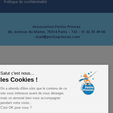
Politique de confidentialité
Association Petits Princes
66, avenue du Maine, 75014 Paris – Tél. :
01 43 35 49 00
-
mail@petitsprinces.com
Salut c'est nous...
les Cookies !
On a attendu d'être sûrs que le contenu de ce
site vous intéresse avant de vous déranger,
mais on aimerait bien vous accompagner
pendant votre visite...
C'est OK pour vous ?