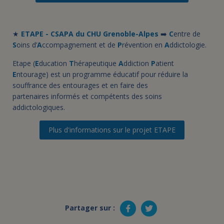
★
ETAPE - CSAPA du CHU Grenoble-Alpes
➡️
C
entre de
S
oins d’
A
ccompagnement et de
P
révention en
A
ddictologie.
Etape (
E
ducation
T
hérapeutique
A
ddiction
P
atient
E
ntourage) est un programme éducatif pour réduire la
souffrance des entourages et en faire des
partenaires informés et compétents des soins
addictologiques.
Plus d'informations sur le projet ETAPE
Partager sur :