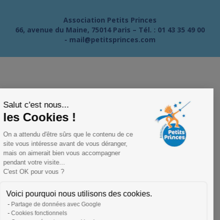
Association Petits Princes
66, avenue du Maine, 75014 Paris – Tél. :
01 43 35 49 00
-
mail@petitsprinces.com
Salut c'est nous...
les Cookies !
On a attendu d'être sûrs que le contenu de ce
site vous intéresse avant de vous déranger,
mais on aimerait bien vous accompagner
pendant votre visite...
C'est OK pour vous ?
Voici pourquoi nous utilisons des cookies.
Partage de données avec Google
Cookies fonctionnels