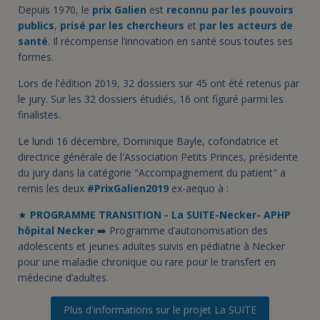
Depuis 1970, le
prix Galien
est
reconnu par les pouvoirs
publics
,
prisé par les chercheurs
et
par les acteurs de
santé
. Il récompense l’innovation en santé sous toutes ses
formes.
Lors de l'édition 2019, 32 dossiers sur 45 ont été retenus par
le jury. Sur les 32 dossiers étudiés, 16 ont figuré parmi les
finalistes.
Le lundi 16 décembre, Dominique Bayle, cofondatrice et
directrice générale de l'Association Petits Princes, présidente
du jury dans la catégorie "Accompagnement du patient" a
remis les deux
#PrixGalien2019
ex-aequo à :
★
PROGRAMME TRANSITION - La SUITE-Necker- APHP
hôpital Necker
➡️ Programme d’autonomisation des
adolescents et jeunes adultes suivis en pédiatrie à Necker
pour une maladie chronique ou rare pour le transfert en
médecine d’adultes.
Plus d'informations sur le projet La SUITE