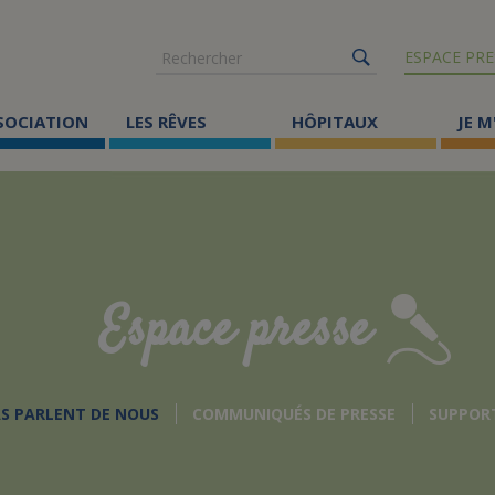
Rechercher
ESPACE PRE
SSOCIATION
LES RÊVES
HÔPITAUX
JE M
Co
ma
Où
Le
Espace presse
Éc
Cr
AS PARLENT DE NOUS
COMMUNIQUÉS DE PRESSE
SUPPOR
Ac