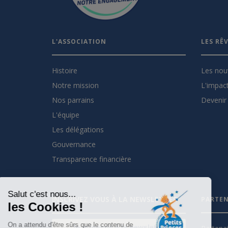
L'ASSOCIATION
LES RÊ
Histoire
Les nou
Notre mission
L'impact
Nos parrains
Devenir 
L'équipe
Les délégations
Gouvernance
Transparence financière
Salut c'est nous...
INSCRIVEZ VOUS À LA NEWSLETTER
PARTEN
les Cookies !
On a attendu d'être sûrs que le contenu de
Je m'inscris à la newsletter