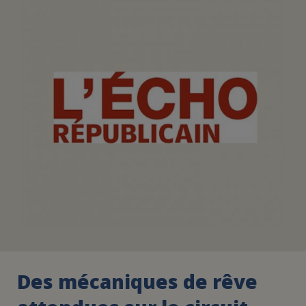
FAIRE UN DON
ASSURANCE VIE/LEGS
ESPACE PRESSE
JE DEVIENS
DEVENIR
BÉNÉVOLE
UN PETIT PRINCE
Des mécaniques de rêve