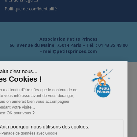
Politique de confidentialité
Association Petits Princes
66, avenue du Maine, 75014 Paris – Tél. :
01 43 35 49 00
-
mail@petitsprinces.com
Salut c'est nous...
les Cookies !
On a attendu d'être sûrs que le contenu de ce
site vous intéresse avant de vous déranger,
mais on aimerait bien vous accompagner
pendant votre visite...
C'est OK pour vous ?
Voici pourquoi nous utilisons des cookies.
Partage de données avec Google