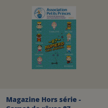
FAIRE UN DON
ASSURANCE VIE/LEGS
ESPACE PRESSE
JE DEVIENS
DEVENIR
BÉNÉVOLE
UN PETIT PRINCE
Magazine Hors série -