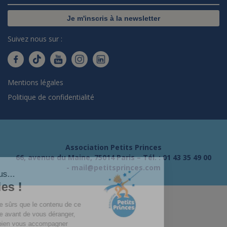
Je m'inscris à la newsletter
Suivez nous sur :
Mentions légales
Politique de confidentialité
Association Petits Princes
66, avenue du Maine, 75014 Paris – Tél. :
01 43 35 49 00
-
mail@petitsprinces.com
Salut c'est nous...
les Cookies !
On a attendu d'être sûrs que le contenu de ce
site vous intéresse avant de vous déranger,
mais on aimerait bien vous accompagner