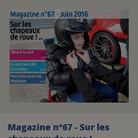
FAIRE UN DON
ASSURANCE VIE/LEGS
ESPACE PRESSE
JE DEVIENS
DEVENIR
BÉNÉVOLE
UN PETIT PRINCE
Magazine n°67 - Sur les