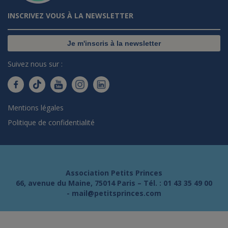
INSCRIVEZ VOUS À LA NEWSLETTER
Je m'inscris à la newsletter
Suivez nous sur :
Mentions légales
Politique de confidentialité
Association Petits Princes
66, avenue du Maine, 75014 Paris – Tél. :
01 43 35 49 00
-
mail@petitsprinces.com
...
s !