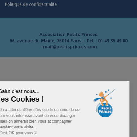
Politique de confidentialité
Association Petits Princes
66, avenue du Maine, 75014 Paris – Tél. :
01 43 35 49 00
-
mail@petitsprinces.com
Salut c'est nous...
les Cookies !
On a attendu d'être sûrs que le contenu de ce
site vous intéresse avant de vous déranger,
mais on aimerait bien vous accompagner
pendant votre visite...
C'est OK pour vous ?