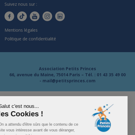
Suivez nous sur :
Mentions légales
Politique de confidentialité
Association Petits Princes
66, avenue du Maine, 75014 Paris – Tél. :
01 43 35 49 00
-
mail@petitsprinces.com
Salut c'est nous...
les Cookies !
On a attendu d'être sûrs que le contenu de ce
site vous intéresse avant de vous déranger,