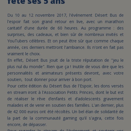
fête ses 5 ans
Du 10 au 12 novembre 2017, l'événement Désert Bus de
l'espoir fait son grand retour en live, avec un marathon
caritatif d'une durée de 60 heures. Au programme : des
surprises, des cadeaux, et bien sûr de nombreux invités et
YouTubers célèbres. Et on peut être sûr que comme chaque
année, ces derniers mettront l'ambiance. Ils n'ont en fait pas
vraiment le choix.
En effet, Désert Bus jouit de la triste réputation de "jeu le
plus nul du monde". Rien que ça ! Inutile de vous dire que les
personnalités et animateurs présents devront, avec votre
soutien, tout donner pour arriver à bon port.
Pour cette édition du Désert Bus de l'Espoir, les dons versés
en stream iront à l'Association Petits Princes, dont le but est
de réaliser le rêve d’enfants et d’adolescents gravement
malades et de venir en soutien des familles. L'an dernier, plus
de 42 000 euros ont été récoltés. Un bel élan de solidarité de
la part de la communauté gaming qu'il s'agira, cette fois
encore, de dépasser.
Pour regarder le stream de l'événement et soutenir vos