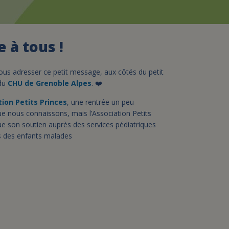
assurance-vie ?
 à tous !
ous adresser ce petit message, aux côtés du petit
 du
CHU de Grenoble Alpes
. ❤️
ion Petits Princes
, une rentrée un peu
que nous connaissons, mais l’Association Petits
ue son soutien auprès des services pédiatriques
ès des enfants malades