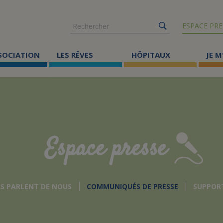
Rechercher
ESPACE PRE
SSOCIATION
LES RÊVES
HÔPITAUX
JE M
Co
ma
Où
Le
Espace presse
Éc
Cr
AS PARLENT DE NOUS
COMMUNIQUÉS DE PRESSE
SUPPOR
Ac