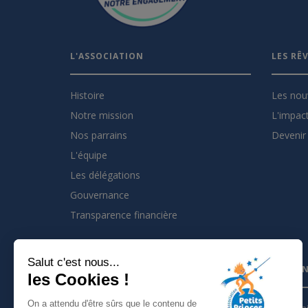
L'ASSOCIATION
LES RÊ
Histoire
Les nou
Notre mission
L'impact
Nos parrains
Devenir 
L'équipe
Les délégations
Gouvernance
Transparence financière
Salut c'est nous...
INSCRIVEZ VOUS À LA NEWSLETTER
PARTEN
les Cookies !
On a attendu d'être sûrs que le contenu de
Je m'inscris à la newsletter