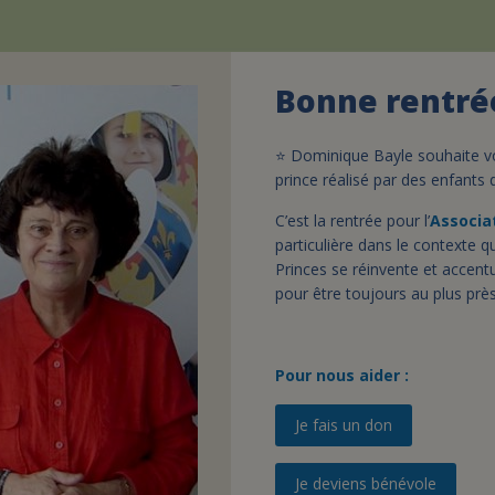
Bonne rentrée
⭐️ Dominique Bayle souhaite v
prince réalisé par des enfants
C’est la rentrée pour l’
Associat
particulière dans le contexte 
Princes se réinvente et accent
pour être toujours au plus pr
Pour nous aider :
Je fais un don
Je deviens bénévole