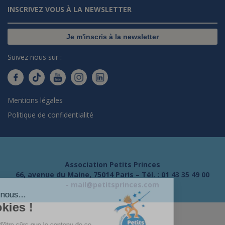
INSCRIVEZ VOUS À LA NEWSLETTER
Je m'inscris à la newsletter
Suivez nous sur :
Mentions légales
Politique de confidentialité
Association Petits Princes
66, avenue du Maine, 75014 Paris – Tél. :
01 43 35 49 00
-
mail@petitsprinces.com
Salut c'est nous...
les Cookies !
On a attendu d'être sûrs que le contenu de ce