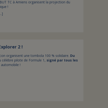
n BUT TC à Amiens organisent la projection du
ique !
…]
xplorer 2 !
Ocon organisent une tombola 100 % solidaire.
Du
u célèbre pilote de Formule 1,
signé par tous les
t automobile !