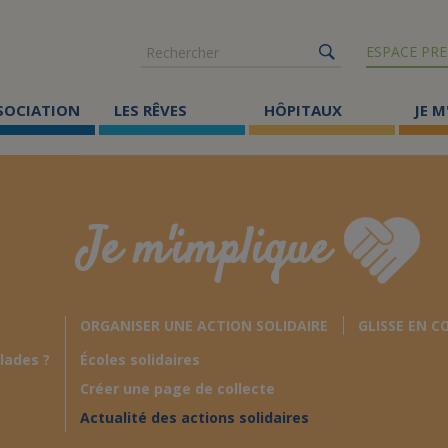
Rechercher
ESPACE PRE
SSOCIATION
LES RÊVES
HÔPITAUX
JE M
Co
ma
Je m'implique
Où
Le
ORGANISER UNE ACTION SOLIDAIRE
GLISSE EN C
Éc
lades ?
Écoles solidaires
Cr
Créer une page de collecte
Ac
Actualité des actions solidaires