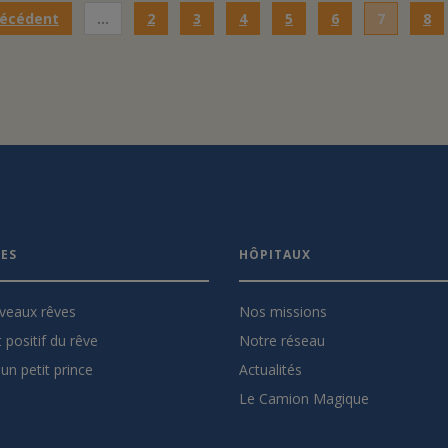
récédent
…
2
3
4
5
6
7
8
VES
HÔPITAUX
veaux rêves
Nos missions
 positif du rêve
Notre réseau
un petit prince
Actualités
Le Camion Magique