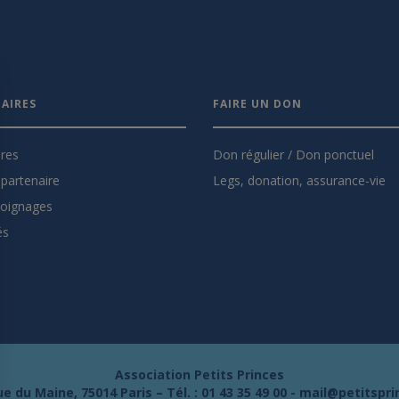
AIRES
FAIRE UN DON
ires
Don régulier / Don ponctuel
partenaire
Legs, donation, assurance-vie
oignages
és
Association Petits Princes
e du Maine, 75014 Paris – Tél. :
01 43 35 49 00
-
mail@petitspri