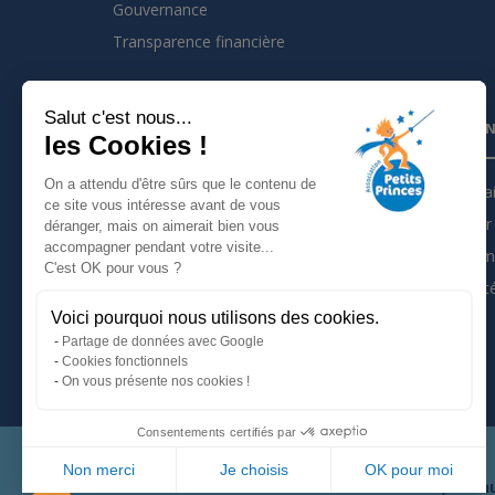
Gouvernance
Transparence financière
Salut c'est nous...
INSCRIVEZ VOUS À LA NEWSLETTER
PARTEN
les Cookies !
On a attendu d'être sûrs que le contenu de
Je m'inscris à la newsletter
Partena
ce site vous intéresse avant de vous
Devenir 
déranger, mais on aimerait bien vous
Suivez nous sur :
accompagner pendant votre visite...
Les tém
C'est OK pour vous ?
Actualit
Voici pourquoi nous utilisons des cookies.
Mentions légales
Partage de données avec Google
Politique de confidentialité
Cookies fonctionnels
On vous présente nos cookies !
Consentements certifiés par
Non merci
Je choisis
OK pour moi
66, avenu