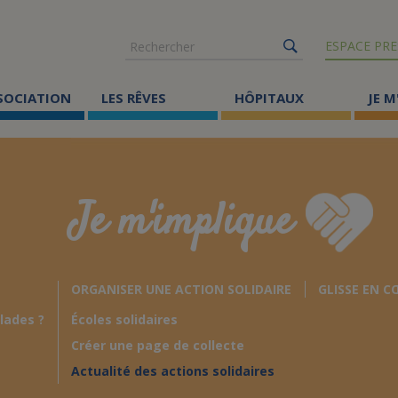
Rechercher
ESPACE PRE
SSOCIATION
LES RÊVES
HÔPITAUX
JE M
Co
ma
Je m'implique
Où
Le
ORGANISER UNE ACTION SOLIDAIRE
GLISSE EN C
Éc
lades ?
Écoles solidaires
Cr
Créer une page de collecte
Ac
Actualité des actions solidaires