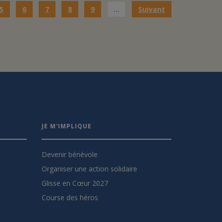
5
6
7
8
9
…
Suivant
JE M'IMPLIQUE
Devenir bénévole
Organiser une action solidaire
Glisse en Cœur 2027
Course des héros