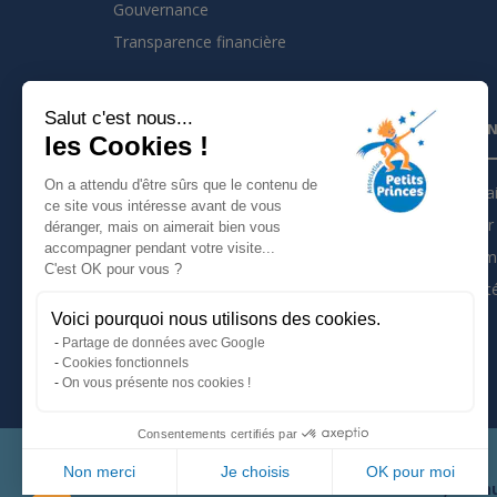
Gouvernance
Transparence financière
Salut c'est nous...
INSCRIVEZ VOUS À LA NEWSLETTER
PARTEN
les Cookies !
On a attendu d'être sûrs que le contenu de
Je m'inscris à la newsletter
Partena
ce site vous intéresse avant de vous
Devenir 
déranger, mais on aimerait bien vous
Suivez nous sur :
accompagner pendant votre visite...
Les tém
C'est OK pour vous ?
Actualit
Voici pourquoi nous utilisons des cookies.
Mentions légales
Partage de données avec Google
Politique de confidentialité
Cookies fonctionnels
On vous présente nos cookies !
Consentements certifiés par
Non merci
Je choisis
OK pour moi
66, avenu