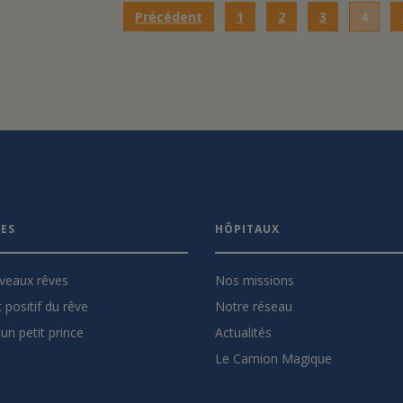
Précédent
1
2
3
4
VES
HÔPITAUX
veaux rêves
Nos missions
 positif du rêve
Notre réseau
un petit prince
Actualités
Le Camion Magique