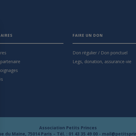
AIRES
FAIRE UN DON
ires
Don régulier / Don ponctuel
partenaire
Legs, donation, assurance-vie
oignages
és
Association Petits Princes
e du Maine, 75014 Paris – Tél. :
01 43 35 49 00
-
mail@petitspri