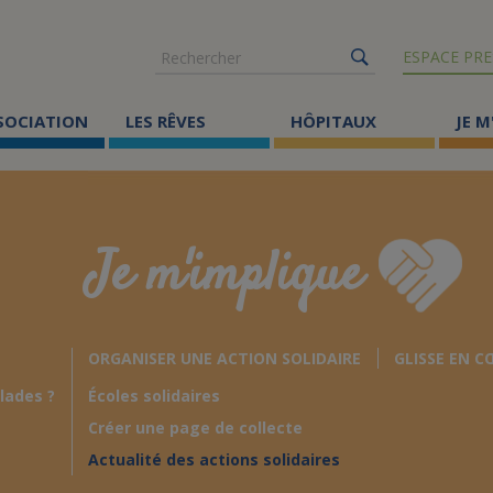
Rechercher
ESPACE PRE
SSOCIATION
LES RÊVES
HÔPITAUX
JE M
Co
ma
Je m'implique
Où
Le
ORGANISER UNE ACTION SOLIDAIRE
GLISSE EN C
Éc
lades ?
Écoles solidaires
Cr
Créer une page de collecte
Ac
Actualité des actions solidaires