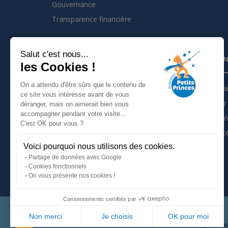
Gouvernance
Transparence financière
Salut c'est nous...
INSCRIVEZ VOUS À LA NEWSLETTER
PARTEN
les Cookies !
On a attendu d'être sûrs que le contenu de
Je m'inscris à la newsletter
Partena
ce site vous intéresse avant de vous
Devenir 
déranger, mais on aimerait bien vous
Suivez nous sur :
accompagner pendant votre visite...
Les tém
C'est OK pour vous ?
Actualit
Voici pourquoi nous utilisons des cookies.
Mentions légales
Partage de données avec Google
Politique de confidentialité
Cookies fonctionnels
On vous présente nos cookies !
Consentements certifiés par
Non merci
Je choisis
OK pour moi
66, avenu