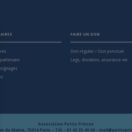
AIRES
FAIRE UN DON
ires
Don régulier / Don ponctuel
partenaire
Legs, donation, assurance-vie
oignages
és
Association Petits Princes
e du Maine, 75014 Paris – Tél. :
01 43 35 49 00
-
mail@petitspri