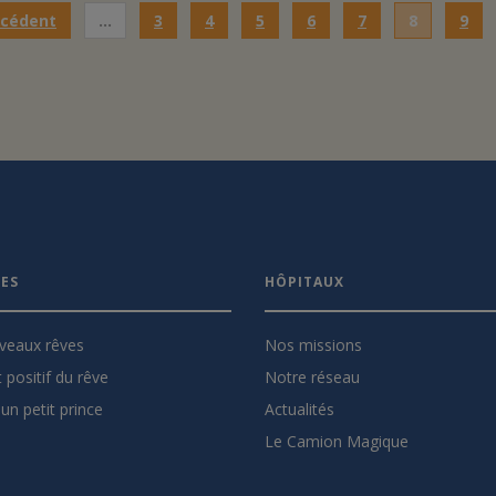
écédent
…
3
4
5
6
7
8
9
VES
HÔPITAUX
veaux rêves
Nos missions
 positif du rêve
Notre réseau
un petit prince
Actualités
Le Camion Magique