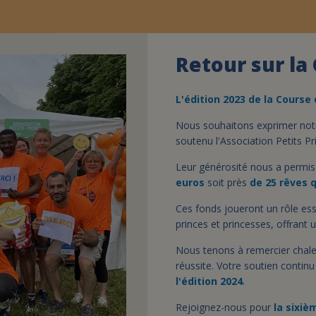
Retour sur la
L'
édition
2023 de la
C
ourse
Nous souhaitons exprimer not
soutenu l'Association Petits Pr
Leur générosité nous a permis
euros
soit près
de 25 rêves
q
Ces fonds joueront un rôle esse
princes et princesses, offrant 
Nous tenons à remercier chale
réussite. Votre soutien contin
l'édition 2024
.
Rejoignez-nous pour
la sixiè