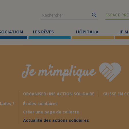
Rechercher
ESPACE PRE
SSOCIATION
LES RÊVES
HÔPITAUX
JE M
Co
ma
Je m'implique
Où
Le
ORGANISER UNE ACTION SOLIDAIRE
GLISSE EN C
Éc
lades ?
Écoles solidaires
Cr
Créer une page de collecte
Ac
Actualité des actions solidaires