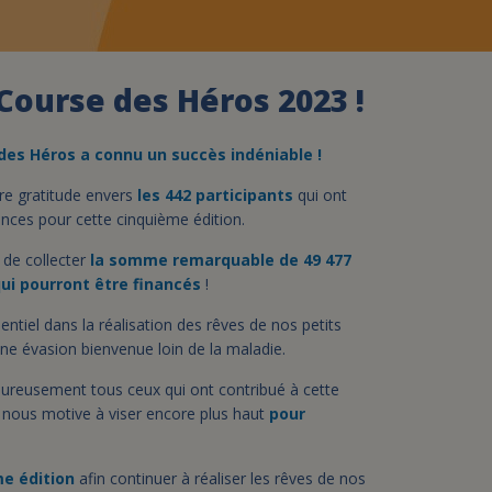
assurance-vie ?
 Course des Héros 2023 !
 des
H
éros a
connu
un succès indéniable
!
re gratitude envers
les 442 participants
qui ont
inces pour cette cinquième édition.
 de collecter
la somme remarquable de 49 477
ui pourront être financés
!
ntiel dans la réalisation des rêves de nos petits
une évasion bienvenue loin de la maladie.
ureusement tous ceux qui ont contribué à cette
u nous motive à viser encore plus haut
pour
me édition
afin continuer à réaliser les rêves de nos