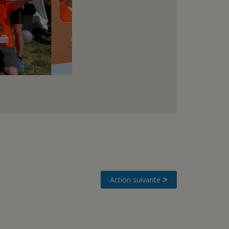
Action suivante
>