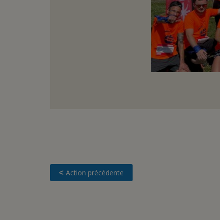
Action précédente
<