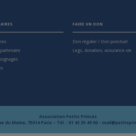
AIRES
FAIRE UN DON
ires
Don régulier / Don ponctuel
partenaire
Legs, donation, assurance-vie
oignages
és
Association Petits Princes
e du Maine, 75014 Paris – Tél. :
01 43 35 49 00
-
mail@petitspri
s Options
ètres de confidentialité, en garantissant la conformité avec le