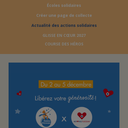
Écoles solidaires
FAIRE UN DON
Créer une page de collecte
Actualité des actions solidaires
ASSURANCE VIE/LEGS
GLISSE EN CŒUR 2027
COURSE DES HÉROS
ESPACE PRESSE
JE DEVIENS
DEVENIR
BÉNÉVOLE
UN PETIT PRINCE