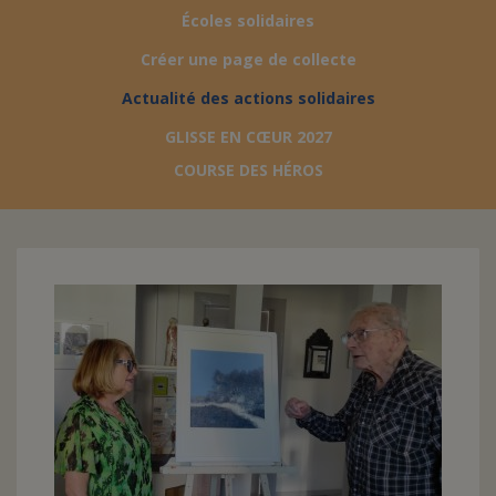
Écoles solidaires
FAIRE UN DON
Créer une page de collecte
Actualité des actions solidaires
ASSURANCE VIE/LEGS
GLISSE EN CŒUR 2027
COURSE DES HÉROS
ESPACE PRESSE
JE DEVIENS
DEVENIR
BÉNÉVOLE
UN PETIT PRINCE