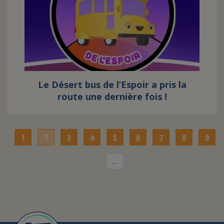
Le Désert bus de l’Espoir a pris la
route une dernière fois !
1
2
3
4
5
6
7
8
9
…