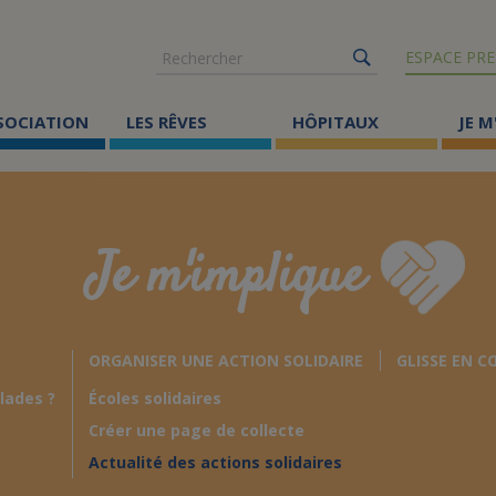
Rechercher
ESPACE PRE
SSOCIATION
LES RÊVES
HÔPITAUX
JE M
Co
ma
Je m'implique
Où
Le
ORGANISER UNE ACTION SOLIDAIRE
GLISSE EN C
Éc
lades ?
Écoles solidaires
Cr
Créer une page de collecte
Ac
Actualité des actions solidaires