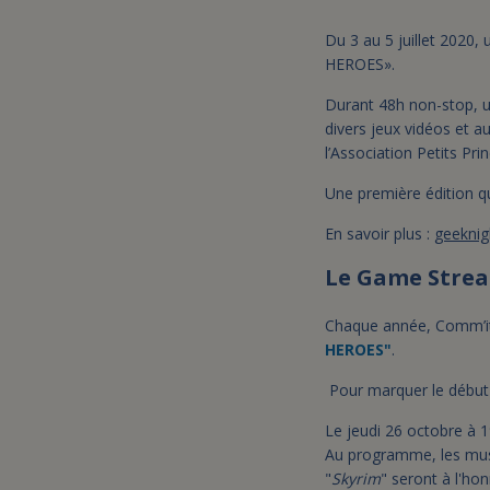
Du 3 au 5 juillet 202
HEROES».
Durant 48h non-stop, u
divers jeux vidéos et 
l’Association Petits Prin
Une première édition qu
En savoir plus :
geeknigh
Le Game Strea
Chaque année, Comm’it
HEROES"
.
Pour marquer le débu
Le jeudi 26 octobre à 
Au programme, les musi
"
Skyrim
" seront à l'ho