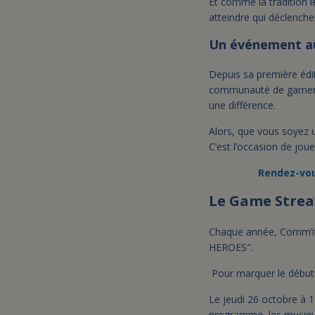
Et comme la tradition le
atteindre qui déclench
Un événement au 
Depuis sa première édi
communauté de gamers so
une différence.
Alors, que vous soyez
C’est l’occasion de joue
Rendez-vous
Le Game Strea
Chaque année, Comm’it
HEROES".
Pour marquer le début d
Le jeudi 26 octobre à 
programme, les musique