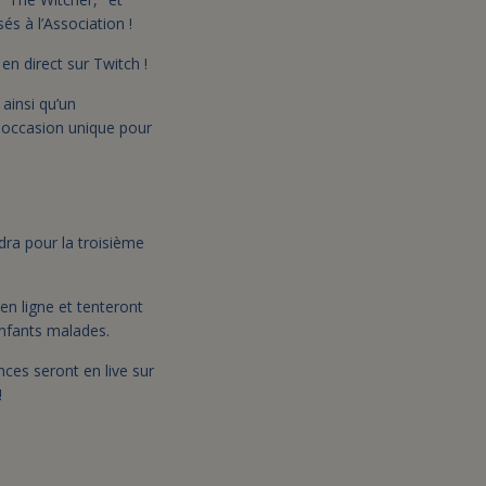
és à l’Association !
n direct sur Twitch !
ainsi qu’un
ne occasion unique pour
ra pour la troisième
n ligne et tenteront
nfants malades.
nces seront en live sur
!