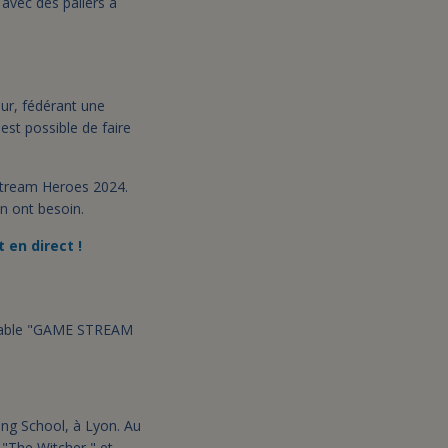
 avec des paliers à
ur, fédérant une
est possible de faire
Stream Heroes 2024.
en ont besoin.
 en direct !
rnable "GAME STREAM
ing School, à Lyon. Au
"The Witcher," et