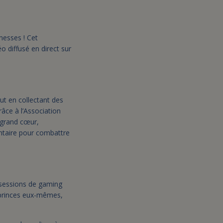
messes ! Cet
o diffusé en direct sur
t en collectant des
âce à l’Association
 grand cœur,
entaire pour combattre
 sessions de gaming
 princes eux-mêmes,