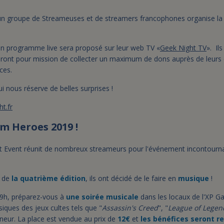
0, un groupe de Streameuses et de streamers francophones organise
n programme live sera proposé sur leur web TV «
Geek Night TV
». Il
auront pour mission de collecter un maximum de dons auprès de leu
ces.
i nous réserve de belles surprises !
t.fr
m Heroes 2019 !
 Event réunit de nombreux streameurs pour l'événement incontourn
t de
la quatrième édition
, ils ont décidé de le faire en
musique
!
19h, préparez-vous à
une soirée musicale
dans les locaux de l'XP G
ques des jeux cultes tels que "
Assassin's Creed
", "
League of Legen
nneur. La place est vendue au prix de
12€
et
les bénéfices seront r