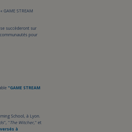
 la « GAME STREAM
s se succèderont sur
rs communautés pour
able
"GAME STREAM
aming School, à Lyon.
ds
", "
The Witcher
," et
eversés à