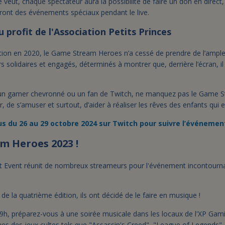
 veut, chaque spectateur aura la possibilité de faire un don en direct,
eront des événements spéciaux pendant le live.
profit de l'Association Petits Princes
tion en 2020, le Game Stream Heroes n’a cessé de prendre de l’ample
lidaires et engagés, déterminés à montrer que, derrière l’écran, il 
 un gamer chevronné ou un fan de Twitch, ne manquez pas le Game 
r, de s’amuser et surtout, d’aider à réaliser les rêves des enfants qui 
 du 26 au 29 octobre 2024 sur Twitch pour suivre l’événement
m Heroes 2023 !
 Event réunit de nombreux streameurs pour l'événement incontou
e la quatrième édition, ils ont décidé de le faire en musique !
19h, préparez-vous à une soirée musicale dans les locaux de l'XP Gam
s des jeux cultes tels que "Assassin's Creed", "League of Legends", 