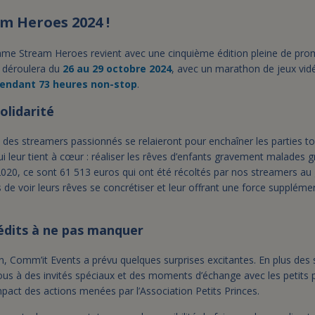
m Heroes 2024 !
Game Stream Heroes revient avec une cinquième édition pleine de pro
 déroulera du
26 au 29 octobre 2024
, avec un marathon de jeux vidé
endant 73 heures non-stop
.
olidarité
s streamers passionnés se relaieront pour enchaîner les parties tou
 leur tient à cœur : réaliser les rêves d’enfants gravement malades gr
 2020, ce sont 61 513 euros qui ont été récoltés par nos streamers au
de voir leurs rêves se concrétiser et leur offrant une force supplém
dits à ne pas manquer
n, Comm’it Events a prévu quelques surprises excitantes. En plus des
ous à des invités spéciaux et des moments d’échange avec les petits
pact des actions menées par l’Association Petits Princes.