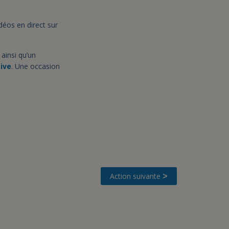
déos en direct sur
ainsi qu’un
tive
. Une occasion
Action suivante
>