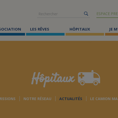
Rechercher
ESPACE PRE
SSOCIATION
LES RÊVES
HÔPITAUX
JE M
Co
ma
Où
Le
Hôpitaux
Éc
Cr
MISSIONS
NOTRE RÉSEAU
ACTUALITÉS
LE CAMION MA
Ac