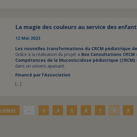
La magie des couleurs au service des enfant
12 Mai 2023
Les nouvelles transformations du CRCM pédiatrique d
Grâce à la réalisation du projet
« Box Consultations CRCM 
Compétences de la Mucoviscidose pédiatrique (CRCM) 
dans un univers apaisant.
Financé par l'Association
[…]
écédent
…
3
4
5
6
7
8
9