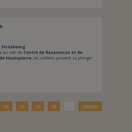
s
e Strasbourg
»
au sein du
Centre de Ressources et de
de Hautepierre
, les enfants peuvent se plonger
10
11
12
13
…
Suivant