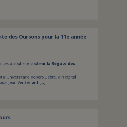
gate des Oursons pour la 11e année
rinces a souhaité souteni
r la Régate des
ital Universitaire Robert-Debré, à l’Hôpital
pital Jean Verdier
ont
[…]
ours