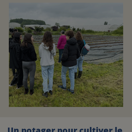
FAIRE UN DON
ASSURANCE VIE/LEGS
ESPACE PRESSE
JE DEVIENS
DEVENIR
BÉNÉVOLE
UN PETIT PRINCE
Un potager pour cultiver le