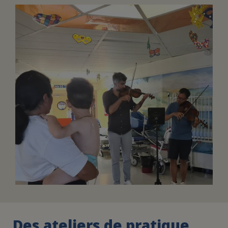
FAIRE UN DON
ASSURANCE VIE/LEGS
ESPACE PRESSE
JE DEVIENS
DEVENIR
BÉNÉVOLE
UN PETIT PRINCE
Des ateliers de pratique