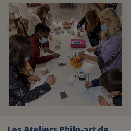
FAIRE UN DON
ASSURANCE VIE/LEGS
ESPACE PRESSE
JE DEVIENS
DEVENIR
BÉNÉVOLE
UN PETIT PRINCE
Les Ateliers Philo-art de