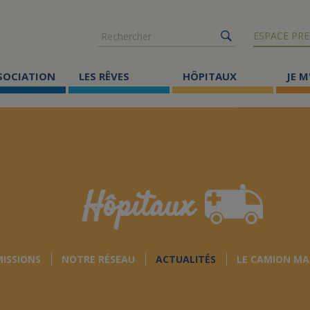
Rechercher
ESPACE PRE
SSOCIATION
LES RÊVES
HÔPITAUX
JE M
Co
ma
Où
Le
Hôpitaux
Éc
Cr
MISSIONS
NOTRE RÉSEAU
ACTUALITÉS
LE CAMION MA
Ac