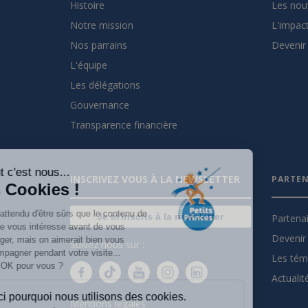
Histoire
Les nou
Notre mission
L'impact
Nos parrains
Devenir 
L'équipe
Les délégations
Gouvernance
Transparence financière
Salut c'est nous...
INSCRIVEZ VOUS À LA NEWSLETTER
PARTEN
les Cookies !
On a attendu d'être sûrs que le contenu de
Je m'inscris à la newsletter
Partena
ce site vous intéresse avant de vous
Devenir 
déranger, mais on aimerait bien vous
Suivez nous sur :
accompagner pendant votre visite...
Les tém
C'est OK pour vous ?
Actualit
Voici pourquoi nous utilisons des cookies.
Mentions légales