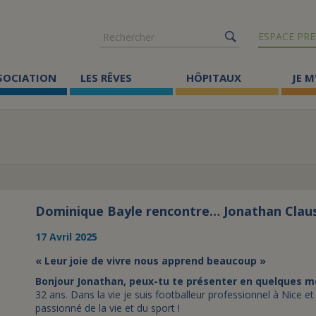
Rechercher
ESPACE PRE
SSOCIATION
LES RÊVES
HÔPITAUX
JE M
Co
ma
Où
Le
Dominique Bayle rencontre… Jonathan Clau
17 Avril 2025
Éc
« Leur joie de vivre nous apprend beaucoup »
Cr
Bonjour Jonathan, peux-tu te présenter en quelques mots
Ac
32 ans. Dans la vie je suis footballeur professionnel à Nice 
passionné de la vie et du sport !