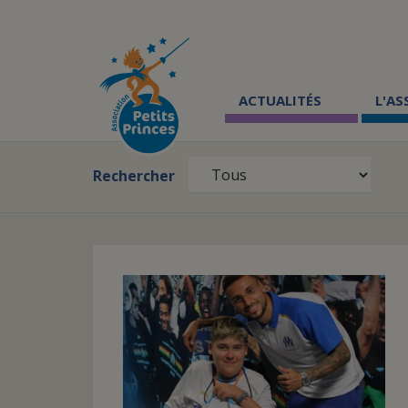
Aller
au
contenu
principal
ACTUALITÉS
L'A
Rechercher