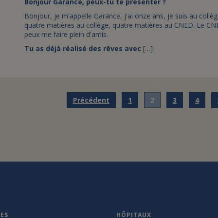
Bonjour Garance, peux-tu te présenter ?
Bonjour, je m'appelle Garance, j'ai onze ans, je suis au collèg
quatre matières au collège, quatre matières au CNED. Le CNED 
peux me faire plein d'amis.
Tu as déjà réalisé des rêves avec
[…]
Précédent
1
2
3
4
VES
HÔPITAUX