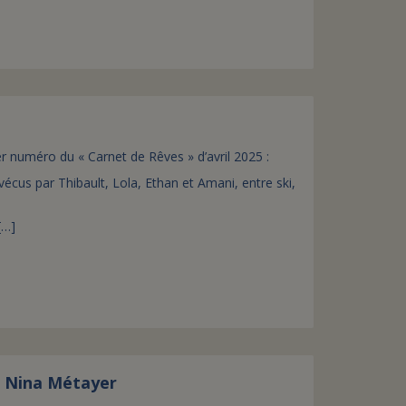
assurance-vie ?
r numéro du « Carnet de Rêves » d’avril 2025 :
vécus par Thibault, Lola, Ethan et Amani, entre ski,
[…]
t Nina Métayer