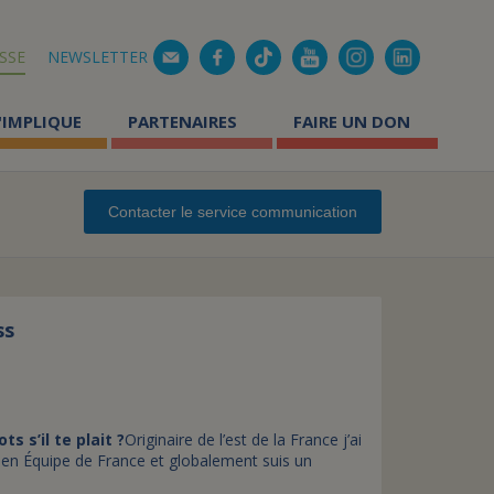
Mail
SSE
NEWSLETTER
'IMPLIQUE
PARTENAIRES
FAIRE UN DON
mment aider les enfants
Comment faire un don 
Contacter le service communication
lades ?
Pourquoi faire un don r
 faire du bénévolat ?
Pourquoi faire un don 
s témoignages
Don par SMS au 92800
ss
Réduction d'impôt suit
oles solidaires
éer une page de collecte
Comment faire un legs
 s’il te plait ?
Originaire de l’est de la France j’ai
tualité des actions solidaires
Comment faire une don
et en Équipe de France et globalement suis un
Comment transmettre