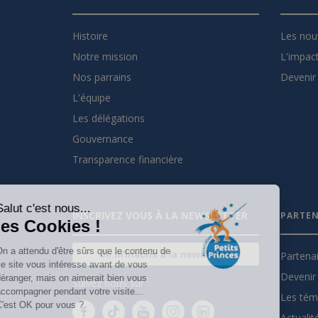
Histoire
Les nou
Notre mission
L'impact
Nos parrains
Devenir 
L'équipe
Les délégations
Gouvernance
Transparence financière
Salut c'est nous...
INSCRIVEZ VOUS À LA NEWSLETTER
PARTEN
les Cookies !
On a attendu d'être sûrs que le contenu de
Je m'inscris à la newsletter
Partena
ce site vous intéresse avant de vous
Devenir 
déranger, mais on aimerait bien vous
Suivez nous sur :
accompagner pendant votre visite...
Les tém
C'est OK pour vous ?
Actualit