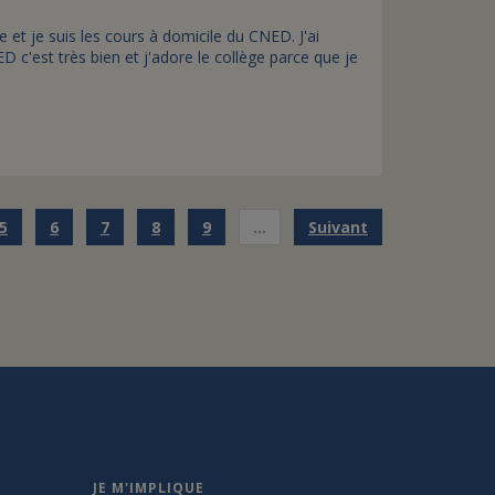
e et je suis les cours à domicile du CNED. J'ai
c'est très bien et j'adore le collège parce que je
5
6
7
8
9
…
Suivant
JE M'IMPLIQUE