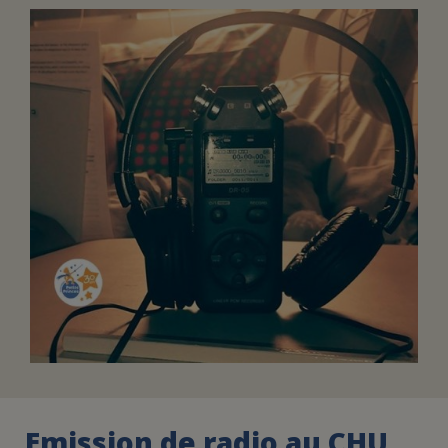
FAIRE UN DON
ASSURANCE VIE/LEGS
ESPACE PRESSE
JE DEVIENS
DEVENIR
BÉNÉVOLE
UN PETIT PRINCE
Emission de radio au CHU